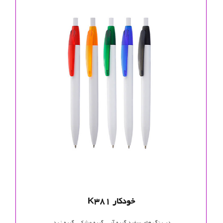
خودکار K381