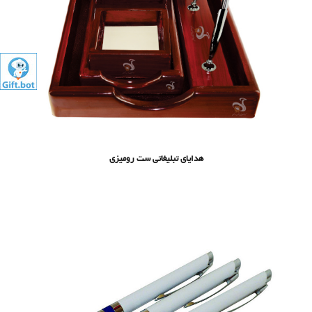
هدایای تبلیغاتی ست رومیزی