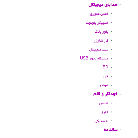
هدایای دیجیتال
فلش مموری
اسپیکر بلوتوث
پاور بانک
کار شارژر
ست دیجیتال
دستگاه بخور USB
LED
فن
هولدر
خودکار و قلم
نفیس
فلزی
پلاستیکی
سالنامه