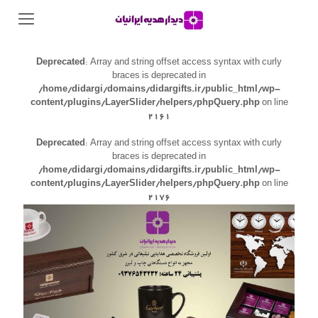
Deprecated
: Array and string offset access syntax with curly
braces is deprecated in
/home/didargi/domains/didargifts.ir/public_html/wp-
content/plugins/LayerSlider/helpers/phpQuery.php
on line
2161
Deprecated
: Array and string offset access syntax with curly
braces is deprecated in
/home/didargi/domains/didargifts.ir/public_html/wp-
content/plugins/LayerSlider/helpers/phpQuery.php
on line
2176