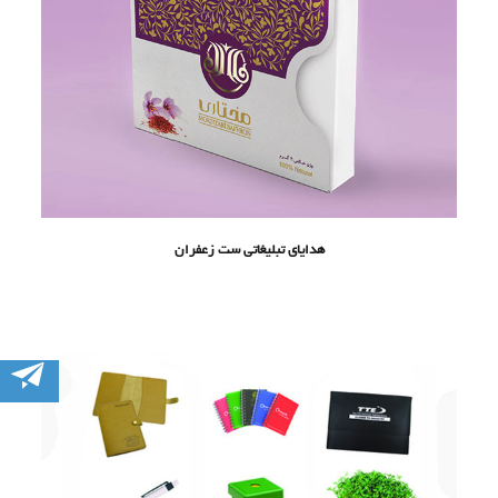
هدایای تبلیغاتی ست زعفران