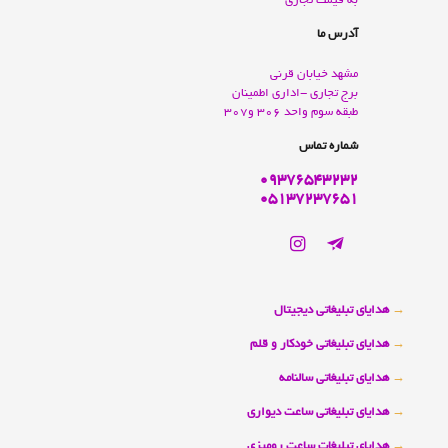
به قيمت تجاری
آدرس ما
مشهد خيابان قرنی
برج تجاری -اداری اطمينان
طبقه سوم واحد 306 و307
شماره تماس
09376543232
05137237651
→
هدایای تبلیغاتی دیجیتال
→
هدایای تبلیغاتی خودکار و قلم
→
هدایای تبلیغاتی سالنامه
→
هدایای تبلیغاتی ساعت دیواری
→
هدایای تبلیغات ساعت رومیزی