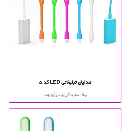
هدایای تبلیغاتی LED کد 5
رنگ: سفید، آبی و سبز | 5 وات