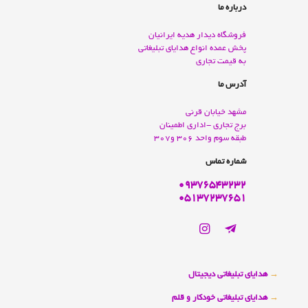
درباره ما
فروشگاه دیدار هدیه ایرانیان
پخش عمده انواع هدايای تبليغاتی
به قيمت تجاری
آدرس ما
مشهد خيابان قرنی
برج تجاری -اداری اطمينان
طبقه سوم واحد 306 و307
شماره تماس
09376543232
05137237651
→
هدایای تبلیغاتی دیجیتال
→
هدایای تبلیغاتی خودکار و قلم