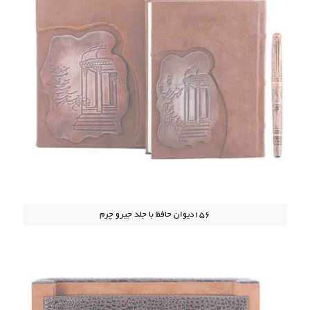
156دیوان حافظ با جلد جیرو چرم