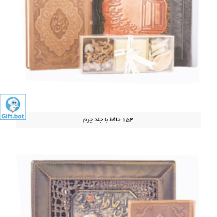
154 حافظ با جلد چرم