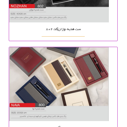
ست هدیه نوژان|کد:802