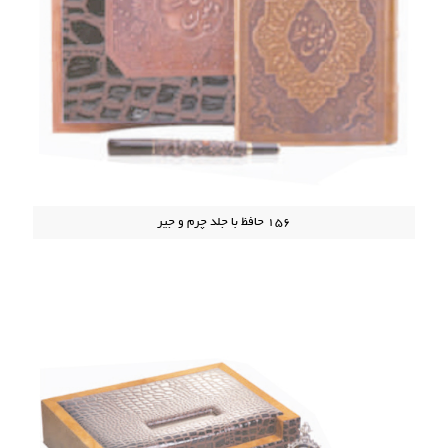
156 حافظ با جلد چرم و جیر