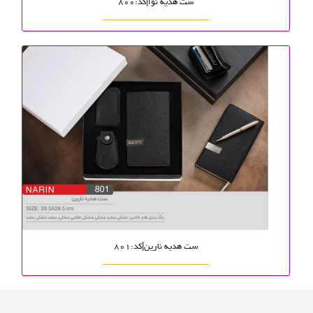
ست هدیه نوا|کد:800
ست هدیه نارین|کد:801