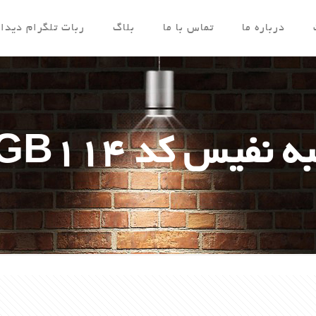
درباره ما
تماس با ما
بلاگ
ربات تلگرام دیدار
 نفیس کد DGB114