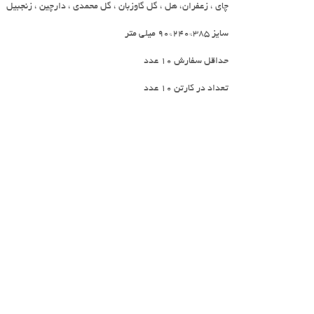
چای ، زعفران، هل ، گل گاوزبان ، گل محمدی ، دارچین ، زنجبیل
سایز 385*240*90 میلی متر
حداقل سفارش 10 عدد
تعداد در کارتن 10 عدد