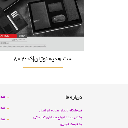
ست هدیه نوژان|کد:802
درباره ما
→
هدای
→
هدای
فروشگاه دیدار هدیه ایرانیان
پخش عمده انواع هدايای تبليغاتی
→
هدای
به قيمت تجاری