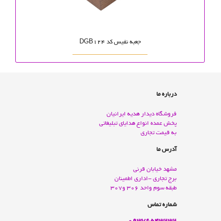
جعبه نفیس کد DGB124
درباره ما
فروشگاه دیدار هدیه ایرانیان
پخش عمده انواع هدايای تبليغاتی
به قيمت تجاری
آدرس ما
مشهد خيابان قرنی
برج تجاری -اداری اطمينان
طبقه سوم واحد 306 و307
شماره تماس