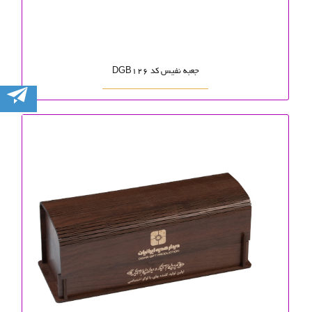
جعبه نفیس کد DGB126