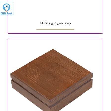
جعبه نفیس کد DGB125